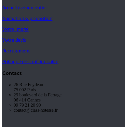
Accueil événementiel
Animation & promotion
Votre Image
Votre devis
Recrutement
Politique de confidentialité
Contact
26 Rue Feydeau
75 002 Paris
29 boulevard de la Ferrage
06 414 Cannes
09 79 21 20 90
contact@class-hotesse.fr