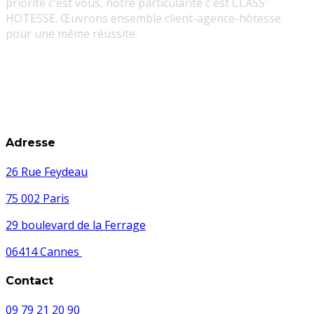
priorité c'est vous, notre particularité c'est CLASS'
HOTESSE. Œuvrons ensemble client-agence-hôtesse
pour une même réussite.
Adresse
26 Rue Feydeau
75 002 Paris
29 boulevard de la Ferrage
06414 Cannes
Contact
09 79 21 20 90