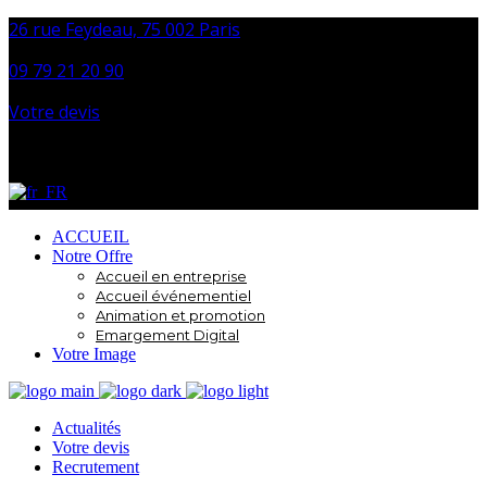
26 rue Feydeau, 75 002 Paris
09 79 21 20 90
Votre devis
Facebook
Instagram
LinkedIn
ACCUEIL
Notre Offre
Accueil en entreprise
Accueil événementiel
Animation et promotion
Emargement Digital
Votre Image
Actualités
Votre devis
Recrutement