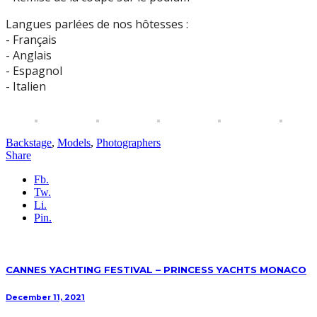
Langues parlées de nos hôtesses :
- Français
- Anglais
- Espagnol
- Italien
Backstage
,
Models
,
Photographers
Share
Fb.
Tw.
Li.
Pin.
CANNES YACHTING FESTIVAL – PRINCESS YACHTS MONACO
December 11, 2021