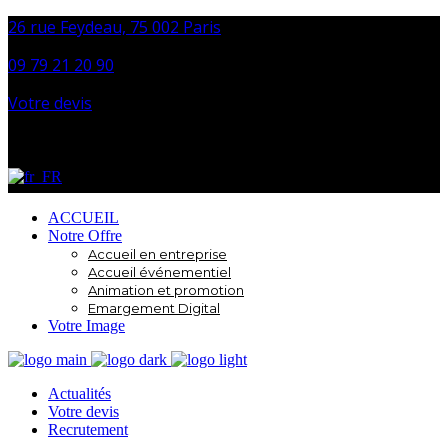
26 rue Feydeau, 75 002 Paris
09 79 21 20 90
Votre devis
Facebook
Instagram
LinkedIn
ACCUEIL
Notre Offre
Accueil en entreprise
Accueil événementiel
Animation et promotion
Emargement Digital
Votre Image
Actualités
Votre devis
Recrutement