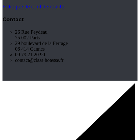
Politique de confidentialité
Contact
26 Rue Feydeau
75 002 Paris
29 boulevard de la Ferrage
06 414 Cannes
09 79 21 20 90
contact@class-hotesse.fr