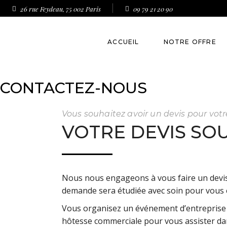
26 rue Feydeau, 75 002 Paris
09 79 21 20 90
ACCUEIL
NOTRE OFFRE
CONTACTEZ-NOUS
Accueil en entrepr
Accueil événement
Vous souhaitez avoir un devis pour vo
VOTRE DEVIS SO
Animation et prom
Emargement Digita
Nous nous engageons à vous faire un devis
demande sera étudiée avec soin pour vous é
Vous organisez un événement d’entreprise 
hôtesse commerciale pour vous assister dan