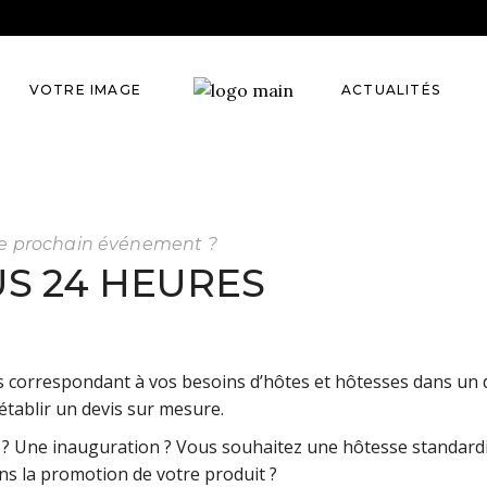
VOTRE IMAGE
ACTUALITÉS
ise
iel
tre prochain événement ?
US 24 HEURES
otion
l
 correspondant à vos besoins d’hôtes et hôtesses dans un 
tablir un devis sur mesure.
? Une inauguration ? Vous souhaitez une hôtesse standardi
s la promotion de votre produit ?