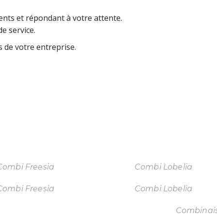
nts et répondant à votre attente.
e service.
 de votre entreprise.
Combi Freesia
Combi Lobelia
Combi Freesia
Combi Lobelia
Combinaison Sapin
Combinai