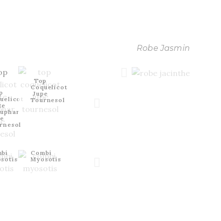
Robe Jasmin
Robe Jacinthe
Top
Coquelicot
p
Jupe
uelicot
Tournesol
te
uphar
pe
rnesol
bi
Combi
sotis
Myosotis
Tailleur Jupe Chemisier Arum, Jupe Tourn