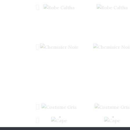
Robe Caltha
Robe Caltha
Chemisier Noir
Chemisier Noir
Costume Gris
Costume Gris
Cape
Cape