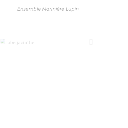
Ensemble Marinière Lupin
Robe Jacinthe
esol, Veste Nenuphar
Tailleur Blanc Camomille