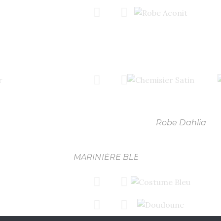
Robe Aconit
Veste Canna
Pantalon Plumbago Marinière B
Chemisier Satin
Robe Narcisse
Robe Dahlia
MARINIÈRE BLEUET pantalon bleu m
Costume Bleu
Doudoune