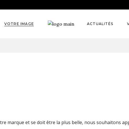
ise
VOTRE IMAGE
ACTUALITÉS
iel
otion
l
e
l
UES UNIQUES & PERSON
ion
ES À VOS DIFFÉRENTS 
tre marque et se doit être la plus belle, nous souhaitons ap