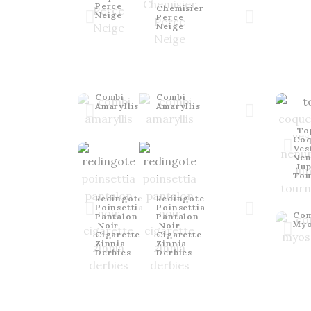
Perce
Chemisier
Neige
Perce
Neige
Combi
Combi
Amaryllis
Amaryllis
To
Coq
Ves
Nen
Ju
Tou
Redingote
Redingote
Poinsettia
Poinsettia
Com
Pantalon
Pantalon
Myo
Noir
Noir
Cigarette
Cigarette
Zinnia
Zinnia
Derbies
Derbies