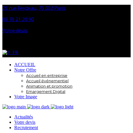
26 rue Feydeau, 75 002 Paris
09 79 21 20 90
Votre devis
Facebook
Instagram
LinkedIn
ACCUEIL
Notre Offre
Accueil en entreprise
Accueil événementiel
Animation et promotion
Emargement Digital
Votre Image
Actualités
Votre devis
Recrutement