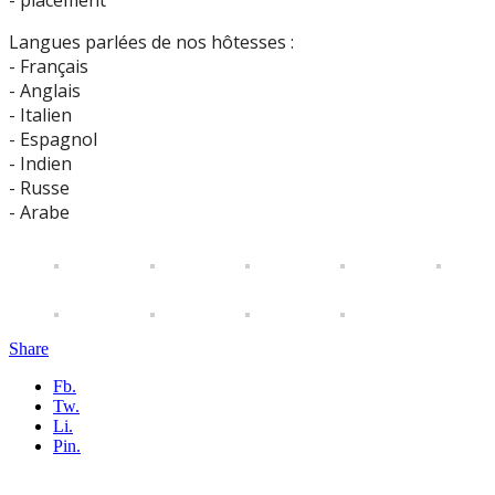
- placement
Langues parlées de nos hôtesses :
- Français
- Anglais
- Italien
- Espagnol
- Indien
- Russe
- Arabe
Share
Fb.
Tw.
Li.
Pin.