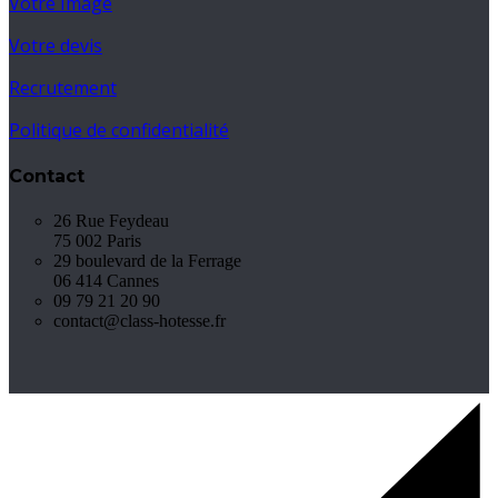
Votre Image
Votre devis
Recrutement
Politique de confidentialité
Contact
26 Rue Feydeau
75 002 Paris
29 boulevard de la Ferrage
06 414 Cannes
09 79 21 20 90
contact@class-hotesse.fr